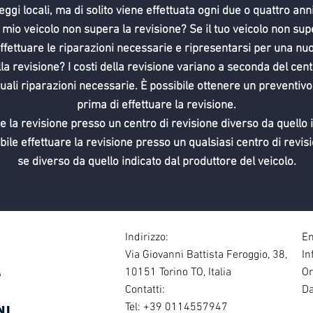
leggi locali, ma di solito viene effettuata ogni due o quattro anni
 mio veicolo non supera la revisione? Se il tuo veicolo non sup
ffettuare le riparazioni necessarie e ripresentarsi per una nuo
lla revisione? I costi della revisione variano a seconda del centr
tuali riparazioni necessarie. È possibile ottenere un preventivo
prima di effettuare la revisione.
re la revisione presso un centro di revisione diverso da quello 
ibile effettuare la revisione presso un qualsiasi centro di revi
se diverso da quello indicato dal produttore del veicolo.
Indirizzo:
Em
Via Giovanni Battista Feroggio, 38,
In
10151 Torino TO, Italia
Or
Contatti:
Da
Tel: +39 0114557947
1