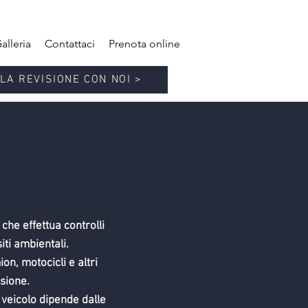
alleria
Contattaci
Prenota online
LA REVISIONE CON NOI >
che effettua controlli
iti ambientali.
on, motocicli e altri
sione.
 veicolo dipende dalle