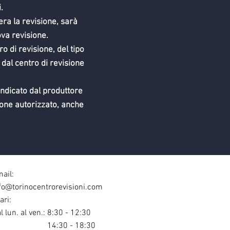
.
era la revisione, sarà
va revisione.
o di revisione, del tipo
 dal centro di revisione
indicato dal produttore
sione autorizzato, anche
ail:
fo@torinocentrorevisioni.com
ari:
l lun. al ven.: 8:30 - 12:30
4:30 - 18:30