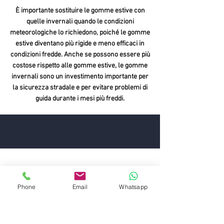
È importante sostituire le gomme estive con
quelle invernali quando le condizioni
meteorologiche lo richiedono, poiché le gomme
estive diventano più rigide e meno efficaci in
condizioni fredde. Anche se possono essere più
costose rispetto alle gomme estive, le gomme
invernali sono un investimento importante per
la sicurezza stradale e per evitare problemi di
guida durante i mesi più freddi.
ECCO ALCUNI DEI NOSTRI SERVIZI
Phone
Email
Whatsapp
Sostituzione di pneumatici: Il gommista può
aiutarti a scegliere i pneumatici adatti alla tua
auto e sostituirli per te.