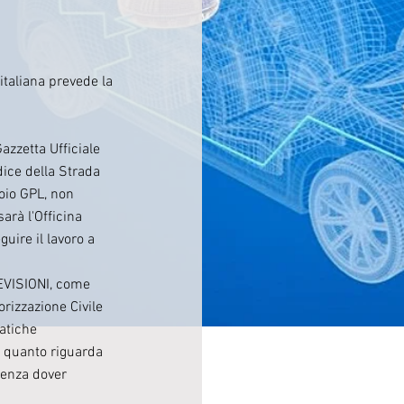
italiana prevede la
azzetta Ufficiale
dice della Strada
toio GPL, non
sarà l'Officina
uire il lavoro a
EVISIONI, come
orizzazione Civile
atiche
r quanto riguarda
senza dover