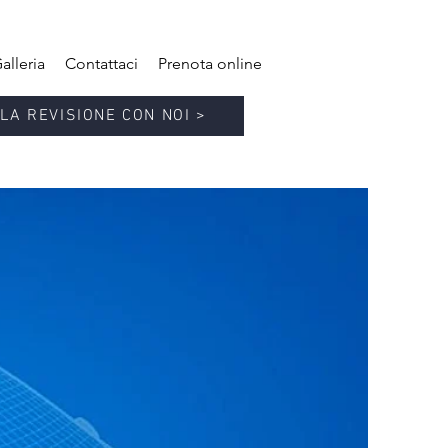
alleria
Contattaci
Prenota online
LA REVISIONE CON NOI >