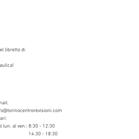
l libretto di
raulica!
ail:
fo@torinocentrorevisioni.com
ari:
l lun. al ven.: 8:30 - 12:30
4:30 - 18:30